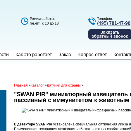
Режим работы:
Телефон:
(495)
781-47-90
пн.-пт., с 10 до 18
ости
Как это работает
Заказ
Вопрос-ответ
Контакт
Главная
>
Каталог
>
Датчики для охраны
>
"SWAN PIR" миниатюрный извещатель
пассивный c иммунитетом к животным д
В
детекторе SVAN PIR
установлена специальная оптическая линза и
Примененная технология позволяет избежать ложных срабатываний и