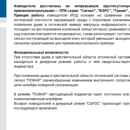
Извещатели рассчитаны на непрерывную круглосуточн
приемноконтрольными — ППК серии: "Сигнал", "ВЭРС", "Гранит", 
Принцип работы
извещателя ИПД основан на сравнении элек
оптической плотности окружающей среды с пороговым значение
появлении дыма в оптической камере импульсы инфракрасного 
попадают на фотоприемник усиленный сигнал которого сравниваетс
над порогом повторяется неоднократно, схема регистрирует состоя
сигнал поступающий на выходной ключ, который уменьшает выходно
сигналом срабатывания для приемноконтрольного прибора.
Функциональные возможности:
При отсутствии дыма в чувствительной области оптической систе
находиться в дежурном режиме работы о чем свидетельствуют
индикатора.
При появлении дыма в чувствительной области оптической системы
сигнал "ПОЖАР" скачкообразным изменением внутреннего сопротив
цепи шлейфа пожарной сигнализации.
В режиме "ПОЖАР" светодиодный индикатор горит постоянно или
знакопеременным шлейфом.
Возврат извещателей в дежурный режим "СБРОС" происходит при 
последующего включения.