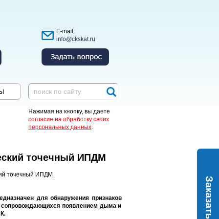
E-mail:
info@ckskat.ru
ы
Нажимая на кнопку, вы даете
согласие на обработку своих
персональных данных
.
еский точечный ИПДМ
Заказать
дназначен для обнаружения признаков
й сопровождающихся появлением дыма и
К.