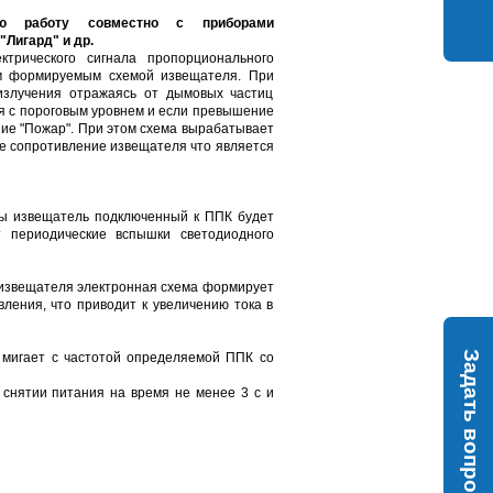
ую работу совместно с приборами
"Лигард" и др.
трического сигнала пропорционального
м формируемым схемой извещателя. При
излучения отражаясь от дымовых частиц
я с пороговым уровнем и если превышение
ние "Пожар". При этом схема вырабатывает
е сопротивление извещателя что является
мы извещатель подключенный к ППК будет
 периодические вспышки светодиодного
 извещателя электронная схема формирует
ления, что приводит к увеличению тока в
Задать вопрос
 мигает с частотой определяемой ППК со
снятии питания на время не менее 3 с и