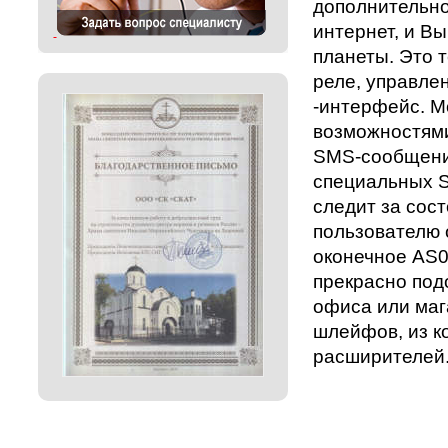
дополнительно
интернет, и В
планеты. Это 
реле, управле
-интерфейс. М
возможностям
SMS-сообщений
специальных S
следит за сос
пользователю 
оконечное AS0
прекрасно под
офиса или маг
шлейфов, из к
расширителей