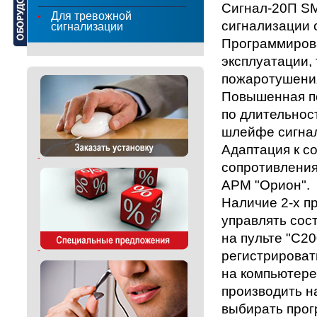
Сигнал-20П S
Для тревожной
сигнализации 
сигнализации
Программиров
эксплуатации,
пожаротушени
Повышенная по
по длительнос
шлейфе сигнал
Адаптация к 
сопротивления
АРМ "Орион".
Наличие 2-х п
управлять со
на пульте "С2
регистрироват
на компьютере
производить н
выбирать прог