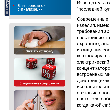
Извещатель ох
Для тревожной
"последней ку
сигнализации
Современные 
изделия, име
требования эр
простейшие тр
охранные, ана
извищения сос
контролируют 
электрический
концентраторо
встроенных ми
действия (вклю
исполнительны
световые опов
протокола соб
когда какой-ли