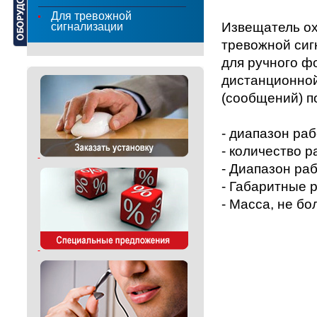
Для тревожной
Извещатель ох
сигнализации
тревожной сиг
для ручного ф
дистанционно
(сообщений) п
- диапазон ра
- количество 
- Диапазон ра
- Габаритные 
- Масса, не бол