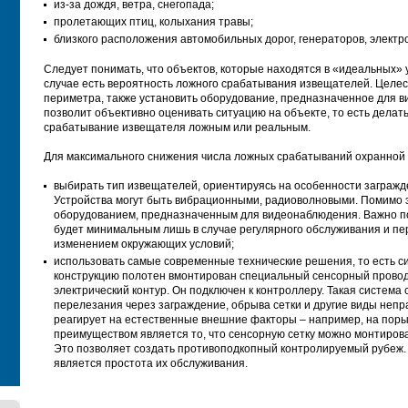
из-за дождя, ветра, снегопада;
пролетающих птиц, колыхания травы;
близкого расположения автомобильных дорог, генераторов, электрос
Следует понимать, что объектов, которые находятся в «идеальных» 
случае есть вероятность ложного срабатывания извещателей. Целе
периметра, также установить оборудование, предназначенное для в
позволит объективно оценивать ситуацию на объекте, то есть делат
срабатывание извещателя ложным или реальным.
Для максимального снижения числа ложных срабатываний охранной 
выбирать тип извещателей, ориентируясь на особенности загражд
Устройства могут быть вибрационными, радиоволновыми. Помимо э
оборудованием, предназначенным для видеонаблюдения. Важно по
будет минимальным лишь в случае регулярного обслуживания и пер
изменением окружающих условий;
использовать самые современные технические решения, то есть с
конструкцию полотен вмонтирован специальный сенсорный провод
электрический контур. Он подключен к контроллеру. Такая система
перелезания через заграждение, обрыва сетки и другие виды непр
реагирует на естественные внешние факторы – например, на поры
преимуществом является то, что сенсорную сетку можно монтироват
Это позволяет создать противоподкопный контролируемый рубеж.
является простота их обслуживания.