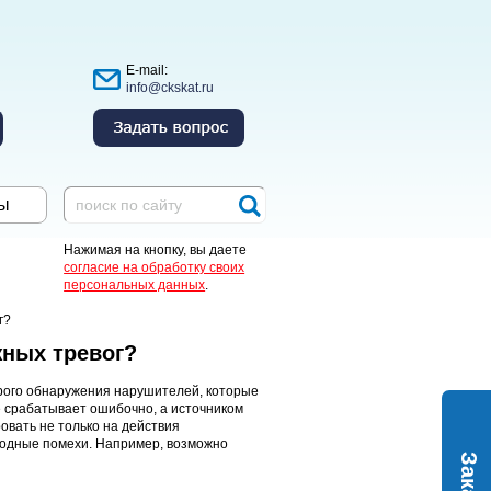
E-mail:
info@ckskat.ru
ы
Нажимая на кнопку, вы даете
согласие на обработку своих
персональных данных
.
г?
жных тревог?
рого обнаружения нарушителей, которые
 срабатывает ошибочно, а источником
овать не только на действия
родные помехи. Например, возможно