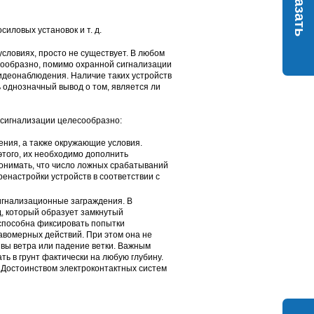
Заказать
иловых установок и т. д.
условиях, просто не существует. В любом
сообразно, помимо охранной сигнализации
идеонаблюдения. Наличие таких устройств
ь однозначный вывод о том, является ли
сигнализации целесообразно:
ения, а также окружающие условия.
того, их необходимо дополнить
нимать, что число ложных срабатываний
енастройки устройств в соответствии с
игнализационные заграждения. В
, который образует замкнутый
 способна фиксировать попытки
авомерных действий. При этом она не
вы ветра или падение ветки. Важным
ь в грунт фактически на любую глубину.
 Достоинством электроконтактных систем