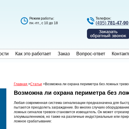
Режим работы:
Телефон:
(495)
781-47-90
пн.-пт., с 10 до 18
ости
Как это работает
Заказ
Вопрос-ответ
Контакт
Главная
>
Статьи
>
Возможна ли охрана периметра без ложных трево
Возможна ли охрана периметра без ло
Любая современная система сигнализации предназначена для быст
пытаются преодолеть заграждение. Во многих случаях оборудование
ложных сигналов тревоги становится извещатель. Он может отреагир
злоумышленников, но также на различные индустриальные или при
ложное срабатывание: